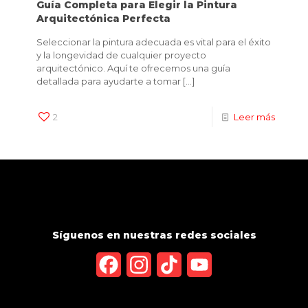
Guía Completa para Elegir la Pintura
Arquitectónica Perfecta
Seleccionar la pintura adecuada es vital para el éxito
y la longevidad de cualquier proyecto
arquitectónico. Aquí te ofrecemos una guía
detallada para ayudarte a tomar
[…]
2
Leer más
Síguenos en nuestras redes sociales
Facebook
Instagram
TikTok
YouTube
Channel