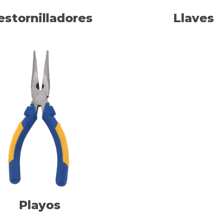
estornilladores
Llaves
Playos