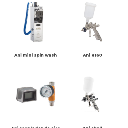
Ani mini spin wash
Ani R160