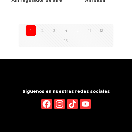
Ani regulador de aire
Ani skull
1
2
3
4
…
11
12
13
Síguenos en nuestras redes sociales
Facebook
Instagram
TikTok
YouTube
Channel