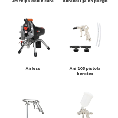
3M felpa doble cara
Abracol lija en pliego
Airless
Ani 205 pistola
kerotex