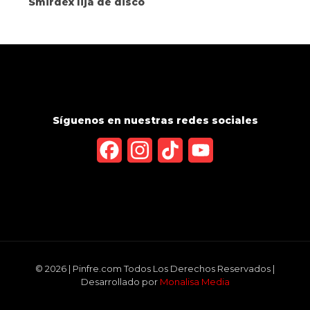
Smirdex lija de disco
Síguenos en nuestras redes sociales
Facebook
Instagram
TikTok
YouTube
Channel
© 2026 | Pinfre.com Todos Los Derechos Reservados |
Desarrollado por
Monalisa Media