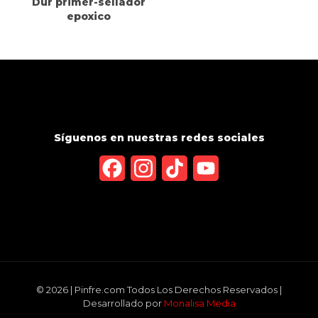
Dur primer-sellador
epoxico
Síguenos en nuestras redes sociales
Facebook
Instagram
TikTok
YouTube
Channel
© 2026 | Pinfre.com Todos Los Derechos Reservados |
Desarrollado por
Monalisa Media