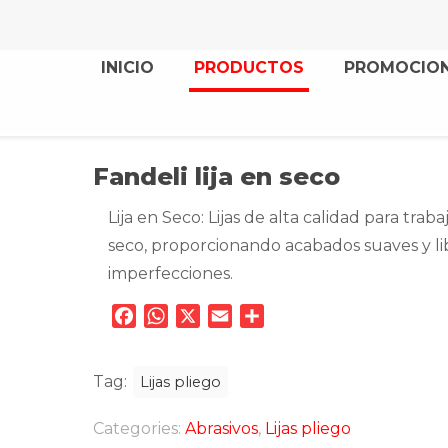
INICIO
PRODUCTOS
PROMOCIO
Fandeli lija en seco
Lija en Seco: Lijas de alta calidad para traba
seco, proporcionando acabados suaves y li
imperfecciones.
Facebook
WhatsApp
X
Email
Compartir
Tag:
Lijas pliego
Categories:
Abrasivos
,
Lijas pliego