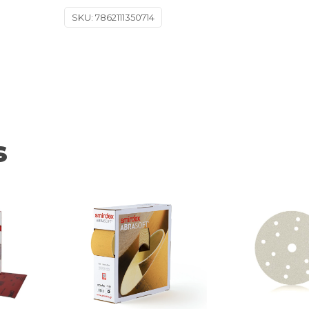
SKU:
7862111350714
s