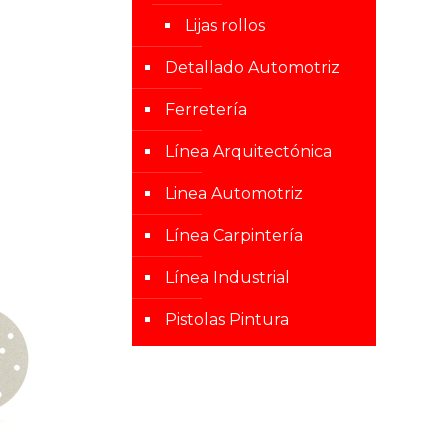
Lijas rollos
Detallado Automotriz
Ferretería
Línea Arquitectónica
Linea Automotriz
Línea Carpintería
Línea Industrial
Pistolas Pintura