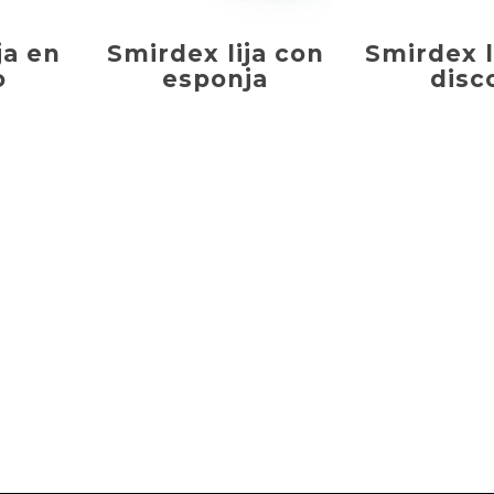
ja en
Smirdex lija con
Smirdex l
o
esponja
disc