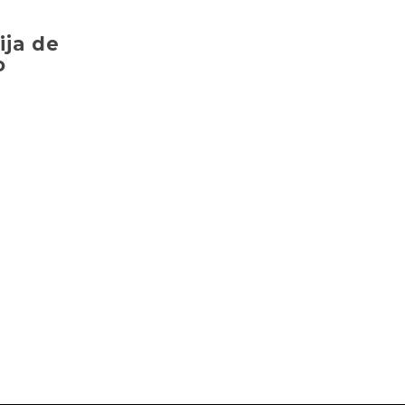
ija de
o