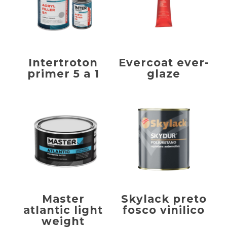
Intertroton
Evercoat ever-
primer 5 a 1
glaze
Master
Skylack preto
atlantic light
fosco vinilico
weight