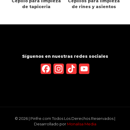
Cepillo para limpieza
Cepillos para limpieza
de tapiceria
de rines y asientos
Síguenos en nuestras redes sociales
Facebook
Instagram
TikTok
YouTube
Channel
© 2026 | Pinfre.com Todos Los Derechos Reservados |
Desarrollado por
Monalisa Media