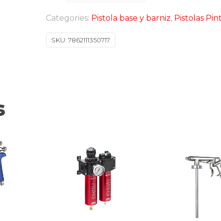
Categories:
Pistola base y barniz
,
Pistolas Pin
SKU:
7862111350717
s