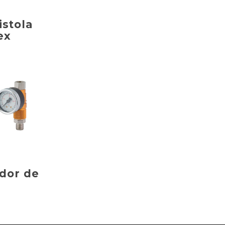
istola
ex
ador de