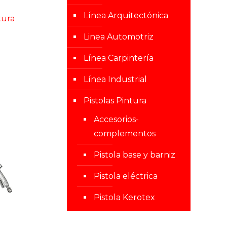
Línea Arquitectónica
tura
Linea Automotriz
Línea Carpintería
Línea Industrial
Pistolas Pintura
Accesorios-
complementos
Pistola base y barniz
Pistola eléctrica
Pistola Kerotex