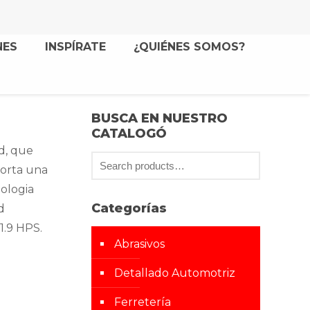
NES
INSPÍRATE
¿QUIÉNES SOMOS?
BUSCA EN NUESTRO
CATALOGÓ
ad, que
porta una
nologia
Categorías
d
1.9 HPS.
Abrasivos
Detallado Automotriz
Ferretería