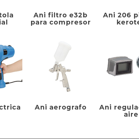
tola
Ani filtro e32b
Ani 206 p
ial
para compresor
kerot
ctrica
Ani aerografo
Ani regul
aire