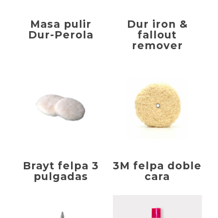
Masa pulir
Dur iron &
Dur-Perola
fallout
remover
Brayt felpa 3
3M felpa doble
pulgadas
cara