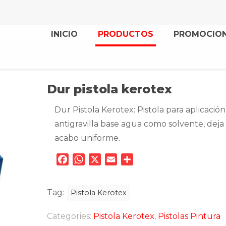
INICIO
PRODUCTOS
PROMOCIO
Dur pistola kerotex
Dur Pistola Kerotex: Pistola para aplicació
antigravilla base agua como solvente, deja
acabo uniforme.
Facebook
WhatsApp
X
Email
Compartir
Tag:
Pistola Kerotex
Categories:
Pistola Kerotex
,
Pistolas Pintura