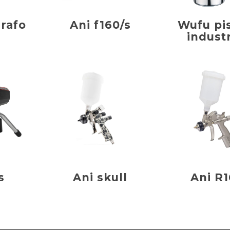
rafo
Ani f160/s
Wufu pi
industr
s
Ani skull
Ani R