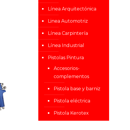
Línea Arquitectónica
Linea Automotriz
Línea Carpintería
Línea Industrial
Pistolas Pintura
Accesorios-
complementos
Pistola base y barniz
Pistola eléctrica
Pistola Kerotex