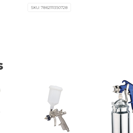
SKU:
7862111350728
s