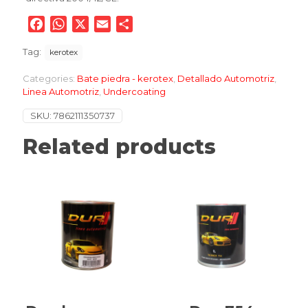
Facebook
WhatsApp
X
Email
Compartir
Tag:
kerotex
Categories:
Bate piedra - kerotex
,
Detallado Automotriz
,
Linea Automotriz
,
Undercoating
SKU:
7862111350737
Related products