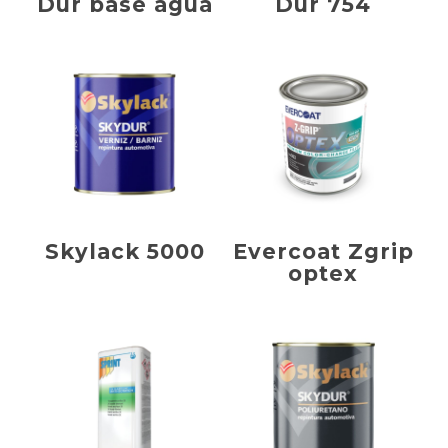
Dur base agua
Dur 754
Skylack 5000
Evercoat Zgrip
optex